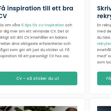
Få inspiration till ett bra
Skri
CV
rekr
Läs om våra
6 tips för cv-inspiration
och
En rekr
är dig mer om ett vinnande CV. Det är
med den
iktigt att ditt CV innehåller en balans
du läs
ellan dina viktigaste erfarenheter och
rekryte
ågot som gör att just du sticker ut. Få
innehål
nspiration till ett personligt CV hos oss.
med” oc
som loc
Få
CV – så sticker du ut