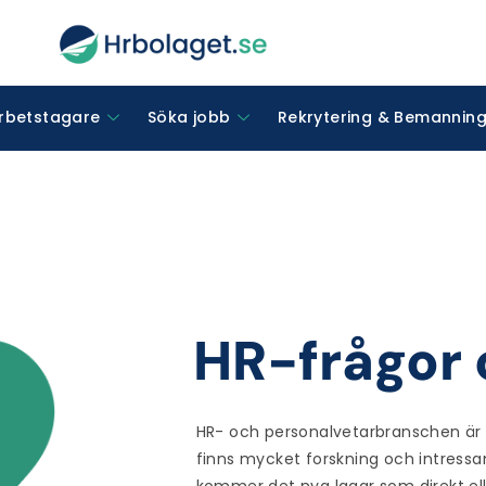
arbetstagare
Söka jobb
Rekrytering & Bemannin
HR-frågor 
HR- och personalvetarbranschen är 
finns mycket forskning och intressa
kommer det nya lagar som direkt ell