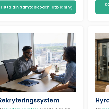
K
Hitta din Samtalscoach-utbildning
Rekryteringssystem
Hyra