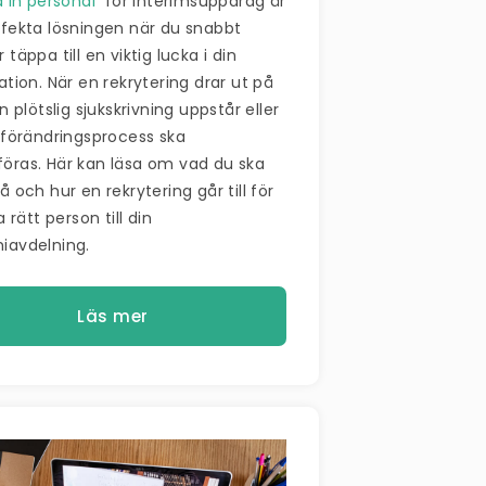
a in personal
för interimsuppdrag är
fekta lösningen när du snabbt
täppa till en viktig lucka i din
ation. När en rekrytering drar ut på
n plötslig sjukskrivning uppstår eller
 förändringsprocess ska
ras. Här kan läsa om vad du ska
å och hur en rekrytering går till för
a rätt person till din
iavdelning.
Läs mer