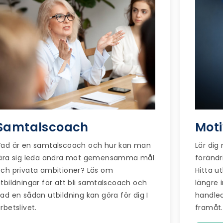
Samtalscoach
Mot
Vad är en samtalscoach och hur kan man
Lär dig
lära sig leda andra mot gemensamma mål
föränd
ch privata ambitioner? Läs om
Hitta u
tbildningar för att bli samtalscoach och
längre 
ad en sådan utbildning kan göra för dig I
handle
rbetslivet.
framåt.