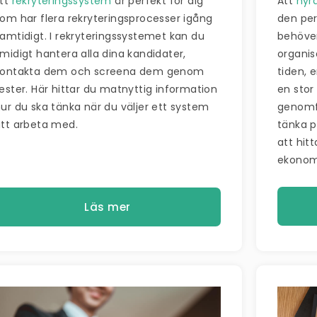
Ett
rekryteringssystem
är perfekt för dig
Att
hyr
om har flera rekryteringsprocesser igång
den per
amtidigt. I rekryteringssystemet kan du
behöver 
midigt hantera alla dina kandidater,
organis
kontakta dem och screena dem genom
tiden, e
ester. Här hittar du matnyttig information
en stor
ur du ska tänka när du väljer ett system
genomfö
tt arbeta med.
tänka p
att hitt
ekonom
Läs mer