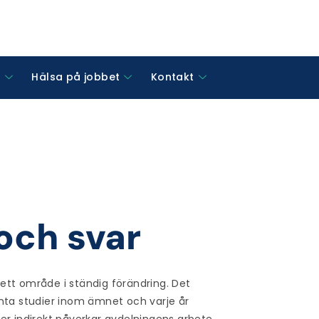
g
Hälsa på jobbet
Kontakt
och svar
ett område i ständig förändring. Det
nta studier inom ämnet och varje år
er indirekt påverkar avdelningens arbete.