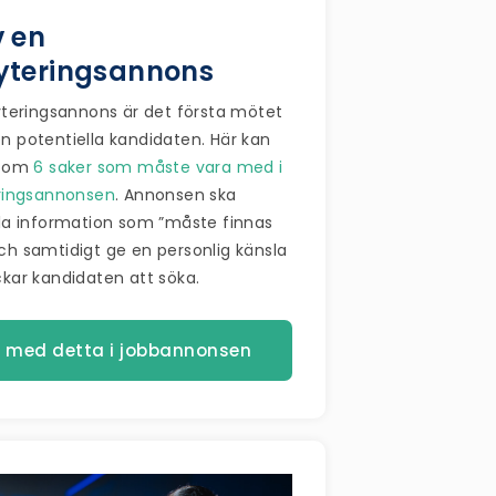
v en
yteringsannons
yteringsannons är det första mötet
 potentiella kandidaten. Här kan
a om
6 saker som måste vara med i
ringsannonsen
. Annonsen ska
la information som ”måste finnas
h samtidigt ge en personlig känsla
kar kandidaten att söka.
 med detta i jobbannonsen