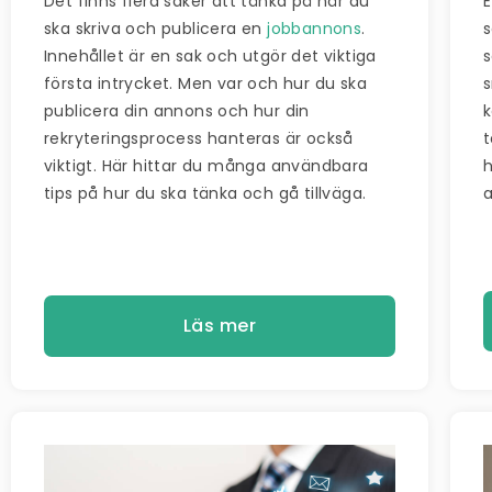
Det finns flera saker att tänka på när du
ska skriva och publicera en
jobbannons
.
s
Innehållet är en sak och utgör det viktiga
s
första intrycket. Men var och hur du ska
s
publicera din annons och hur din
rekryteringsprocess hanteras är också
t
viktigt. Här hittar du många användbara
h
tips på hur du ska tänka och gå tillväga.
a
Läs mer