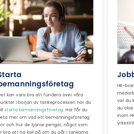
Starta
Job
bemanningsföretag
HR-bran
medarbe
et kan vara bra att fundera över våra
var du 
unkter i början av tankeprocessen när du
du ökar
ill
starta bemanningsföretag
. Här får du
inom HR
veta mer om vad ett bemanningsföretag
yrkesti
ör och hur de tjänar pengar, något som
r bra att ha koll på om du går i tankarna